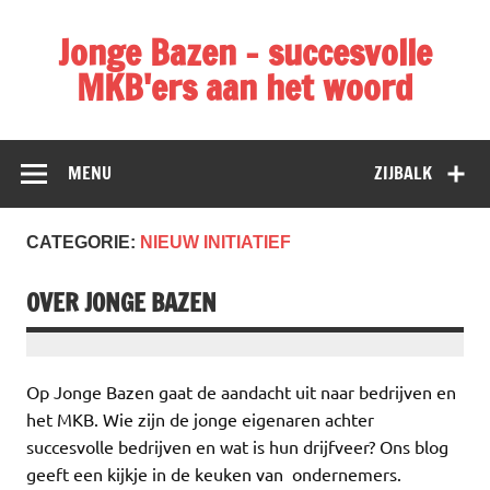
Doorgaan
naar
Jonge Bazen – succesvolle
inhoud
MKB'ers aan het woord
In Jonge Bazen krijgen jonge, succesvolle MKB'ers het
woord. Intervieuws & achtergrondartikelen over
ondernemen.
MENU
ZIJBALK
CATEGORIE:
NIEUW INITIATIEF
OVER JONGE BAZEN
Op Jonge Bazen gaat de aandacht uit naar bedrijven en
het MKB. Wie zijn de jonge eigenaren achter
succesvolle bedrijven en wat is hun drijfveer? Ons blog
geeft een kijkje in de keuken van ondernemers.