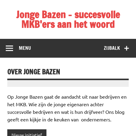
Doorgaan
naar
Jonge Bazen – succesvolle
inhoud
MKB'ers aan het woord
In Jonge Bazen krijgen jonge, succesvolle MKB'ers het
woord. Intervieuws & achtergrondartikelen over
ondernemen.
MENU
ZIJBALK
OVER JONGE BAZEN
Op Jonge Bazen gaat de aandacht uit naar bedrijven en
het MKB. Wie zijn de jonge eigenaren achter
succesvolle bedrijven en wat is hun drijfveer? Ons blog
geeft een kijkje in de keuken van ondernemers.
Nieuw initiatief